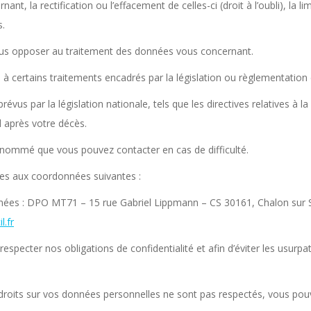
nt, la rectification ou l’effacement de celles-ci (droit à l’oubli), la 
s.
ous opposer au traitement des données vous concernant.
s à certains traitements encadrés par la législation ou règlementation 
s par la législation nationale, tels que les directives relatives à la 
 après votre décès.
nommé que vous pouvez contacter en cas de difficulté.
des aux coordonnées suivantes :
onnées : DPO MT71 – 15 rue Gabriel Lippmann – CS 30161, Chalon sur
.fr
especter nos obligations de confidentialité et afin d’éviter les usurp
droits sur vos données personnelles ne sont pas respectés, vous pouv