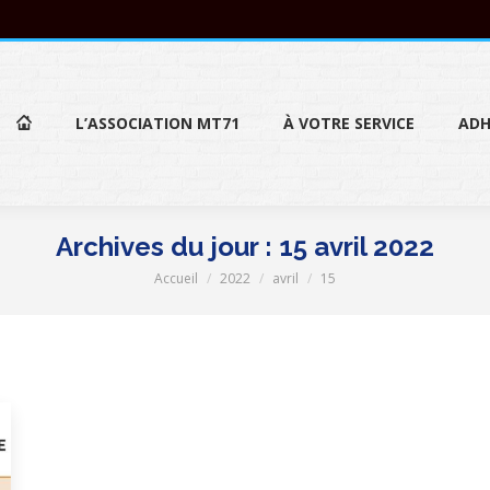
L’ASSOCIATION MT71
À VOTRE SERVICE
ADH
L’ASSOCIATION MT71
À VOTRE SERVICE
ADH
Archives du jour :
15 avril 2022
Accueil
2022
avril
15
Vous êtes ici :