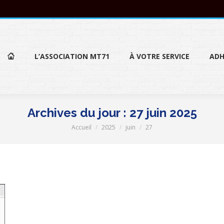
L’ASSOCIATION MT71
À VOTRE SERVICE
ADH
L’ASSOCIATION MT71
À VOTRE SERVICE
ADH
Archives du jour :
27 juin 2025
Accueil
2025
juin
27
Vous êtes ici :