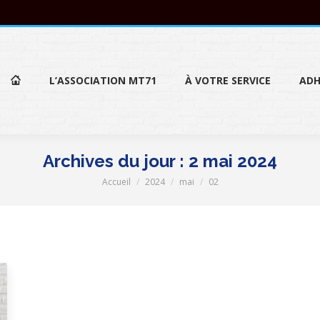
L’ASSOCIATION MT71
À VOTRE SERVICE
ADH
L’ASSOCIATION MT71
À VOTRE SERVICE
ADH
Archives du jour :
2 mai 2024
Accueil
2024
mai
02
Vous êtes ici :