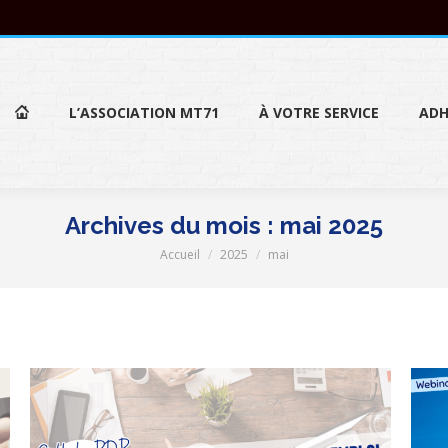
L’ASSOCIATION MT71
À VOTRE SERVICE
ADH
L’ASSOCIATION MT71
À VOTRE SERVICE
ADH
Archives du mois :
mai 2025
Accueil
2025
mai
Vous êtes ici :