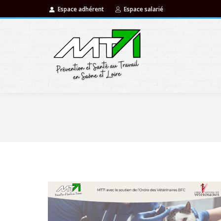
Espace adhérent
Espace salarié