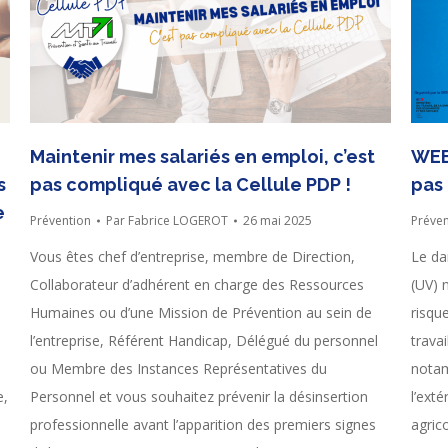
Maintenir mes salariés en emploi, c’est
WEB
s
pas compliqué avec la Cellule PDP !
pas 
e
Prévention
Par
Fabrice LOGEROT
26 mai 2025
Préven
Vous êtes chef d’entreprise, membre de Direction,
Le da
Collaborateur d’adhérent en charge des Ressources
(UV) n
Humaines ou d’une Mission de Prévention au sein de
risqu
l’entreprise, Référent Handicap, Délégué du personnel
trava
ou Membre des Instances Représentatives du
notam
e,
Personnel et vous souhaitez prévenir la désinsertion
l’exté
professionnelle avant l’apparition des premiers signes
agric