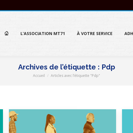
L’ASSOCIATION MT71
À VOTRE SERVICE
ADH
L’ASSOCIATION MT71
À VOTRE SERVICE
ADH
Archives de l’étiquette :
Pdp
Accueil
Articles avec l’étiquette "Pdp"
Vous êtes ici :