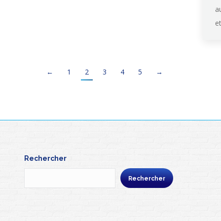
a
e
←
1
2
3
4
5
→
Rechercher
Rechercher