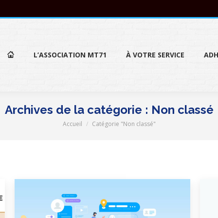
L’ASSOCIATION MT71
À VOTRE SERVICE
ADH
L’ASSOCIATION MT71
À VOTRE SERVICE
ADH
Archives de la catégorie :
Non classé
Accueil
Catégorie "Non classé"
Vous êtes ici :