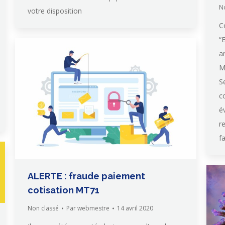
N
votre disposition
C
“
a
M
S
c
é
r
f
ALERTE : fraude paiement
cotisation MT71
Non classé
Par
webmestre
14 avril 2020