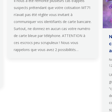
Il nous a été remonté plusieurs cas d’appels
suspects prétendant que votre cotisation MT71
n’avait pas été réglée vous invitant à
communiquer vos identifiants de carte bancaire.
Surtout, ne donnez en aucun cas votre numéro
de carte bleue par téléphone. ATTENTION à
N
ces escrocs peu scrupuleux ! Nous vous
c
rappelons que vous avez 2 possibilités…
a
N
1
U
g
“
d
c
s