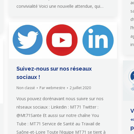
a
convivialité Voici une nouvelle attendue, qui…
s
d
l
a
i
Suivez-nous sur nos réseaux
sociaux !
Non classé
Par
webmestre
2 juillet 2020
Vous pouvez dorénavant nous suivre sur nos
réseaux sociaux : Linkedin : MT71 Twitter :
V
@Mt71Sante Et aussi sur notre chaîne You
«
Tube : MT71 Service de Santé au Travail de
p
Saône-et-Loire Toute l’équipe MT71 se tient à