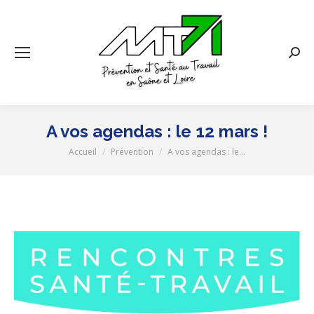
Rech
:
A vos agendas : le 12 mars !
Accueil
Prévention
A vos agendas : le…
Vous êtes ici :