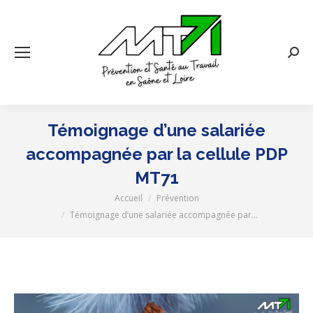
Rech
:
Témoignage d’une salariée
accompagnée par la cellule PDP
MT71
Accueil
Prévention
Vous êtes ici :
Témoignage d’une salariée accompagnée par…