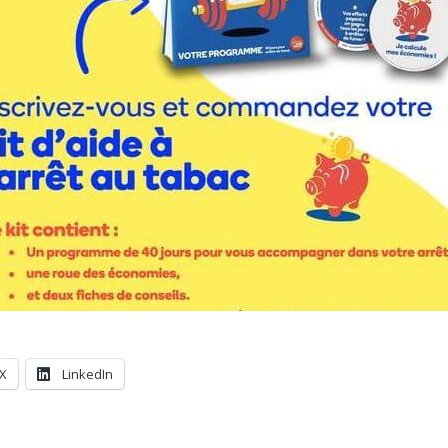
X
LinkedIn