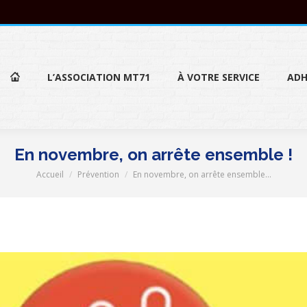
L’ASSOCIATION MT71
À VOTRE SERVICE
ADH
L’ASSOCIATION MT71
À VOTRE SERVICE
ADH
En novembre, on arrête ensemble !
Accueil
Prévention
En novembre, on arrête ensemble…
Vous êtes ici :