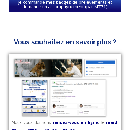
Je commande mes badges de prélèvements et
demande un accompagnement (par MT71)
Vous souhaitez en savoir plus ?
Nous vous donnons
rendez-vous en ligne
, le
mardi