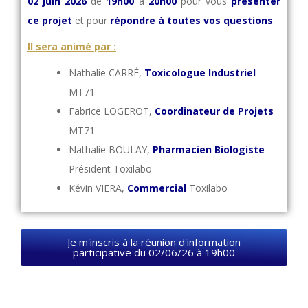
02 juin 2026
de
19h00
à
20h00
pour vous
présenter
ce projet
et pour
répondre à toutes vos questions
.
Il sera animé par :
Nathalie CARRÉ,
Toxicologue Industriel
MT71
Fabrice LOGEROT,
Coordinateur de Projets
MT71
Nathalie BOULAY,
Pharmacien Biologiste
–
Président Toxilabo
Kévin VIERA,
Commercial
Toxilabo
Je m'inscris à la réunion d'information
participative du 02/06/26 à 19h00