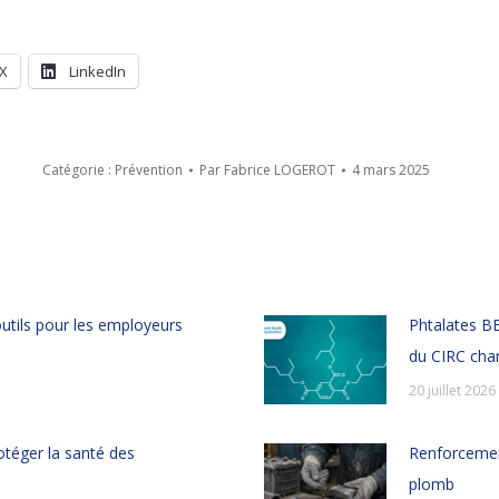
X
LinkedIn
Catégorie :
Prévention
Par
Fabrice LOGEROT
4 mars 2025
outils pour les employeurs
Phtalates BB
du CIRC chan
20 juillet 2026
rotéger la santé des
Renforcement
plomb