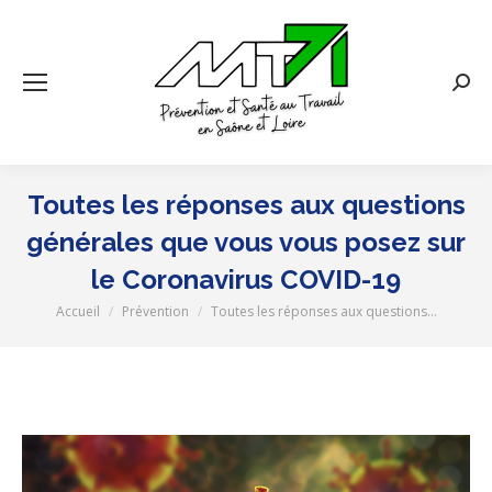
Rech
:
Toutes les réponses aux questions
générales que vous vous posez sur
le Coronavirus COVID-19
Accueil
Prévention
Toutes les réponses aux questions…
Vous êtes ici :