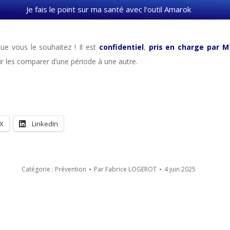
Je fais le point sur ma santé avec l'outil Amarok
que vous le souhaitez ! Il est
confidentiel
,
pris en charge par 
r les comparer d’une période à une autre.
X
LinkedIn
Catégorie :
Prévention
Par
Fabrice LOGEROT
4 juin 2025