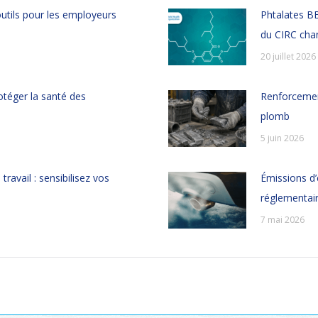
outils pour les employeurs
Phtalates BB
du CIRC chan
20 juillet 2026
rotéger la santé des
Renforcement
plomb
5 juin 2026
travail : sensibilisez vos
Émissions d’
réglementair
7 mai 2026