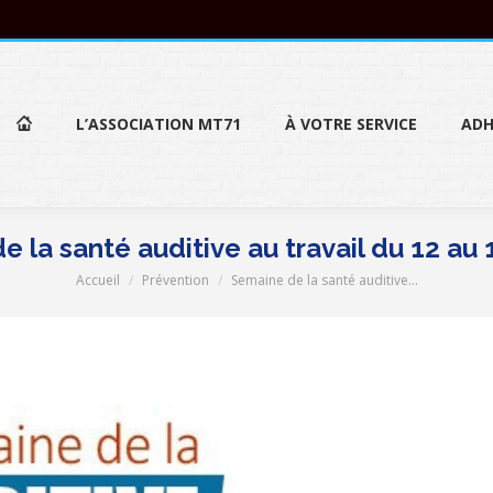
L’ASSOCIATION MT71
À VOTRE SERVICE
ADH
L’ASSOCIATION MT71
À VOTRE SERVICE
ADH
 la santé auditive au travail du 12 au
Accueil
Prévention
Semaine de la santé auditive…
Vous êtes ici :