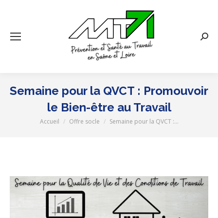
Rech
:
Semaine pour la QVCT : Promouvoir
le Bien-être au Travail
Accueil
Offre socle
Semaine pour la QVCT :…
Vous êtes ici :