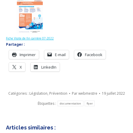
Fiche Visite de fin carrière 07-2022
Partager :
Imprimer
E-mail
Facebook
X
LinkedIn
Catégories :
Législation
,
Prévention
Par
webmestre
19 juillet 2022
Étiquettes :
documentation
flyer
Articles similaires :