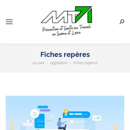
Rech
:
Fiches repères
Accueil
Législation
Fiches repères
Vous êtes ici :